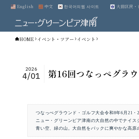
English
中文
한국어의웹 사이트
大田区民・
HOME
イベント・ツアー
イベント
2026
第16回つなっぺグラ
4/01
つなっぺグラウンド・ゴルフ大会令和8年6月21・
ニュー・グリーンピア津南の大自然の中でナイス
青い空、緑の山。大自然をバックに爽やかな高原