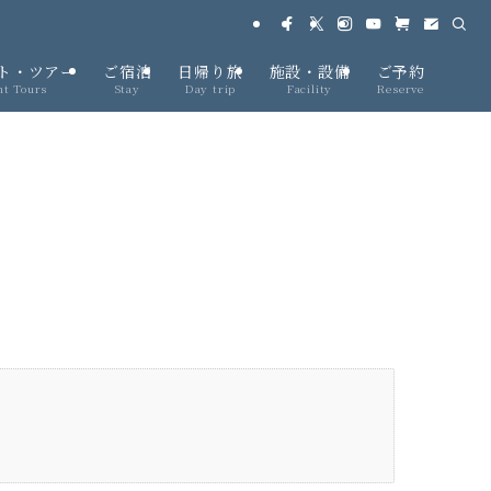
ト・ツアー
ご宿泊
日帰り旅
施設・設備
ご予約
nt Tours
Stay
Day trip
Facility
Reserve