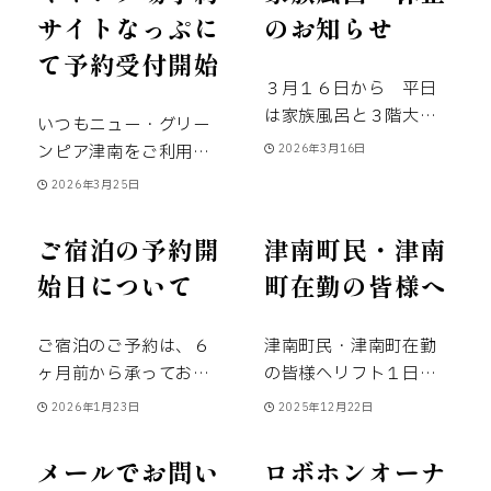
をご利用いただきまし
間の予約受付時間は9：
ざいます。
この度、津
サイトなっぷに
のお知らせ
てありがとうございま
00～17：00です
予め
南町観光協会インバウ
て予約受付開始
す。
※
ご乗車の際は、
ご了承ください
Thank
ンド部会にて、津南の
３日前までにご予約を
３月１６日から 平日
you for always using
秘境「秋山郷」の魅力
お願いします。
お帰
は家族風呂と３階大浴
New Greenpia
を海外の方々に伝える
いつもニュー・グリー
りのバスも合わせてご
場をクローズいたしま
Tsunan.
Due to
ための動画が制作さ
ンピア津南をご利用い
2026年3月16日
予約をお願いします。
す。
尚 土曜・日曜は
facility inspections,
れ、5月29日に公開さ
ただきまして誠にあり
2026年3月25日
※当日の緊急連絡先と
営業致します。
皆様に
the facility will be
れました。
がとうございます。
して携帯電話の番号も
はご迷惑をお掛けいた
closed on the
2026年シーズンのキャ
ご宿泊の予約開
津南町民・津南
お知らせください。(メ
しますがご了承くださ
following dates.
We
ンプ場の予約を キャ
ールでご予約の際もお
始日について
町在勤の皆様へ
い。
apologize for any
ンプ場予約サイトなっ
願いします。)
2026
inconvenience this
ぷにて
受付を開始いた
年4月1日(水)から
発着
may cause, and
しました。
皆様ぜひ、
ご宿泊のご予約は、６
津南町民・津南町在勤
場所が
【夏季の乗車場
appreciate your
なっぷをご活用くださ
ヶ月前から承っており
の皆様へ
リフト１日券
所】
となります。
お間
understanding and
い。
ます。
予約専用番号
が５００円で購入でき
2026年1月23日
2025年12月22日
違えないよう、お願い
cooperation.
Day-use
０２５-７６５-４６１
ます！
耳寄り情報①
いたします。
詳しい地
bathing will also not
１ で承っておりま
津南町民・津南町在勤
メールでお問い
ロボホンオーナ
図など
こちらのアクセ
be available. Thank
す。
９月１日 8時
者（家族含む）は、リ