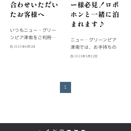
ス
をご確認ください。
合わせいただい
ー様必見！ロボ
you for your
30分～・・・３月
フト１日券が ５００
皆様のお越しをお待ち
understanding.
たお客様へ
ホンと一緒に泊
分 １月
円で購入できます。
津
申し上げております。
September 14, 2026
６日 8時30分
南中等教育学校の在校
まれます♪
Thank you for always
本動画は、日本国内に
(Monday) PM -
～・・・ ７月
生も対象です！
リ
いつもニュー・グリー
using New Greenpia
いらっしゃる海外の
September 17, 2026
分 ５月
フト券購入の際、町民
ンピア津南をご利用い
Tsunan.
Please
方々に「豪雪地帯・津
ニュー・グリーンピア
(Thursday)
１日 8時30分
の方は運転免許証、保
ただきましてありがと
reserve at least 3
南町」を知っていただ
津南では、お手持ちの
September 28, 2026
2023年6月1日
～・・・１１月分
１０
険証、マイナンバーカ
うございます。
キャリ
days before in
き、その豊かな自然と
ロボホンと一緒に宿泊
(Monday) PM -
月１日 8時30分
ード、
住所がわかるも
2023年5月12日
アメール(au、
advance.
We will be
文化に触れていただく
できます！
＼ご宿泊
October 1, 2026
～・・・４月
の、学生証をリフト券
Docomo、SoftBankな
waiting at the rotary
ためのプロジェクトの
特典／
(Thursday)
Please
分 ２月
売所に提示してくださ
ど)やgmailでお問い合
at the east exit.
The
第一弾です。
映像で
note that
宿泊費10％引き
※1
１日 8時30分
い。
また、
在勤の方
わせいただいたお客様
shuttle bus from
は、雪国で古くから使
reservations are
お盆(8/13～15)と年
～・・・ ８月
は在勤証明書（様式は
1
へご連絡でございま
Echigo-Yuzawa
われてきた伝統的な雪
accepted from 9:00
末年始(12/30～1/5)
分 ６月
任意）をご持参くださ
す。
こちらからのお送
Station is 9:15 ／
上歩行具「かんじき」
to 17:00 during this
は除く
※2 ネットプラ
１日 8時30分
い。
ご家族の方と同伴
りした返信メールが届
11:45 ／ 14:15 ／
を体験する様子や、厳
period.
ン・旅行会社経由のプ
～・・・１２月分～１
する場合は
在勤者が
かない事例が多発して
16:45.
The shuttle
しい冬の静寂の中で力
ラン、NGPカード会員
月４日宿泊分
１１月１
証明する世帯一覧表
おります。
お問い合わ
bus from the hotel is
強く呼吸する自然の姿
の特典とその他健保と
日 8時30分～・・・
（様式は任意）をご持
せをしてから数日返信
8:00 ／ 10:30 ／
が美しく収められてい
の併用は不可です
５月分
参ください。
※ご持参