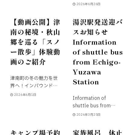
Notice
いつもニュ
2026年6月26日
ー・グリーンピア津南
をご利用いただきまし
【動画公開】津
湯沢駅発送迎バ
て
誠にありがとうござ
南の秘境・秋山
スお知らせ
います。
館内施設点検
郷を巡る「スノ
Information
の為下記日程は、休館
とさせていただきま
ー散歩」体験動
of shuttle bus
す。
皆様にはご迷惑を
画のご紹介
from Echigo-
おかけいたしますが
Yuzawa
ご理解・ご協力をお願
い致します。
日帰り入
津南町の冬の魅力を世
Station
浴も出来かねます。予
界へ！インバウンド向
めご了承ください。
２
け動画が公開されまし
2026年6月1日
Information of
０２６年９月１４日
た
雪国で育まれた知
shuttle bus from
（月）ＰＭ～ １７日
恵と生命の物語
いつ
Echigo-Yuzawa
（木）
２０２６年９月
2026年3月25日
もニュー・グリーンピ
Station
いつもニュ
２８日（月）ＰＭ～ １
ア津南をご愛顧いただ
ー・グリーンピア津南
０月１日（木）
この期
キャンプ場予約
家族風呂 休止
き、誠にありがとうご