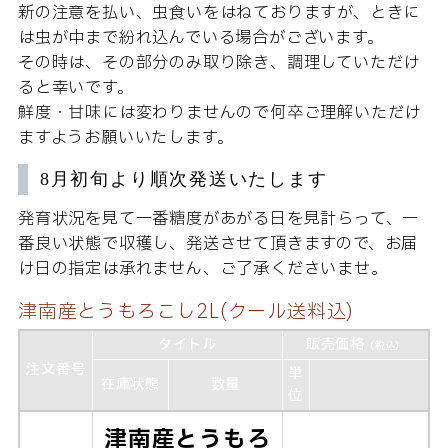
新の注意を払い、虫食いをはねておりますが、ときに
は虫が中まで紛れ込んでいる場合がございます。
その時は、その部分のみ取り除き、調理していただけ
ると幸いです。
鮮度・甘味には変わりませんので何卒ご理解いただけ
ますようお願いいたします。
8月初旬より順次発送いたします
発育状況を見て一番糖度があがる日を見計らって、一
番良い状態で収穫し、発送させて頂きますので、お届
け日の指定は承れません、ご了承くださいませ。
津南産とうもろこし2L(クール送料込)
タイトル
販売価格
（税込）
注文番号
単
在庫状態
数量
位
津南産とうもろ