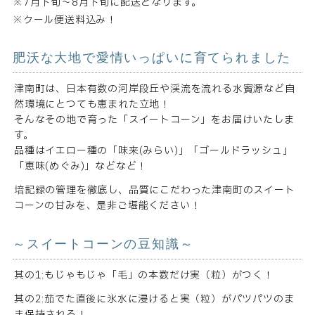
※7月下旬～8月下旬に配送となります。
※クール便送料込み！
肥沃な大地で愛情いっぱいに育てられました
津南町は、日本有数の河岸段丘や渓流を流れる水賓源など自
然環境にとつても恵まれた立地！
そんなその地で育った「スイートコーン」をお届けいたしま
す。
品種はイエロー種の「味来(みらい)」「ゴールドラッシュ」
「恵味(めぐみ)」などなど！
培記録の管理を徹底し、品質にこだわった津南町のスイート
コーンの甘みを、是非ご堪能ください！
～スイートコーンの豆知識～
其の1:もじゃもじゃ「毛」の本数だけ実（粒）がつく！
其の2:茄でた直後に氷水に浸けると実（粒）がパツパツのま
ま保持される！