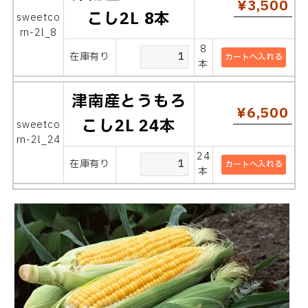
¥3,500
こし2L 8本
sweetco
rn-2l_8
8
在庫有り
本
津南産とうもろ
¥6,500
こし2L 24本
sweetco
rn-2l_24
24
在庫有り
本