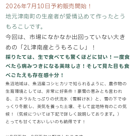
2026年7月10日予約販売開始！
地元津南町の生産者
が愛情込めて作ったとう
もろこしです。
今回は、市場になかなか出回っていない大き
めの「2L津南産とうもろこし」！
採りたては、生で食べても驚くほどに甘い！一度食
べたら病みつきになる美味しさ！そして見た目も食
べごたえも存在感十分！
魚沼地域は、魚沼産コシヒカリで知られるように、農作物の
生育環境としては、非常に好条件！豪雪の恵みとも言われ
る、ミネラルたっぷりの伏流水（雪解け水）と、雪の下でゆ
っくり冬眠し、英気を養った土壌、そして盆地特有のこの気
候！（気候については下記で詳しく説明しております。）
とっても甘くておいしいのも納得です！