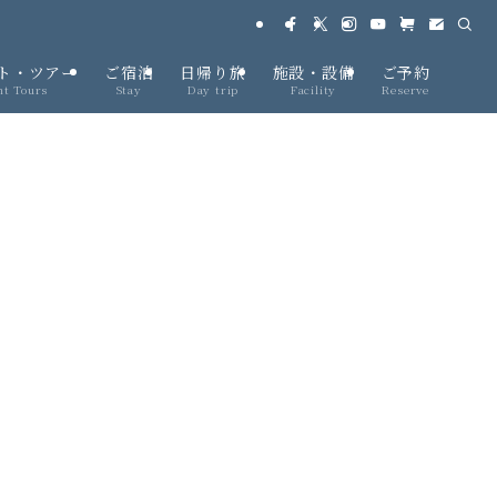
ト・ツアー
ご宿泊
日帰り旅
施設・設備
ご予約
nt Tours
Stay
Day trip
Facility
Reserve