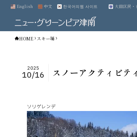
English
中文
한국어의웹 사이트
大田区民・
HOME
スキー場
2025
スノーアクティビテ
10/16
ソリゲレンデ