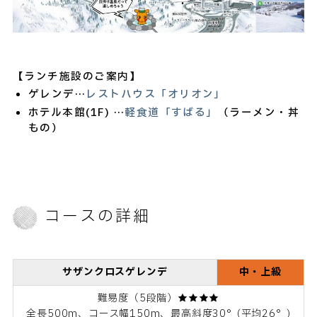
【ランチ施設のご案内】
ゲレンデ…
レストハウス「オリオン」
ホテル本館(1F) …
軽食道「すばる」
（ラーメン・丼
もの）
コースの詳細
サザンクロスゲレンデ
中・上級
難易度（5段階）★★★★
全長500m、コース幅150m、最高斜度30°(平均26°)