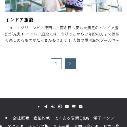
インドア施設
ニュー・グリーンピア津南は、雨の日も夜も大満足のインドア施
設が充実！ インドア施設には、ちびっこからご年配の方まで幅広
く楽しめるものがたくさんあります！ 人気の屋内温水プールやゲ
ームコーナー、ボウリング、ビリヤード、卓球、プリクラ、体育
館、新たに加わったボルダリングなど遊ぶものがたくさん！
1
2
会社概要
宿泊約款
よくある質問Q&A
電子パンフ
アクセス
キャンプ場
スキー場
お問い合わせ
お買い物